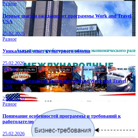
Разное
Первые шаги и ожидания от программы Work and Travel
USA
25.02.2026
Разное
Уникальный опыт культурного обмена
25.02.2026
Разное
Уникальные возможности программы Work and Travel
USA
25.02.2026
Разное
Понимание особенностей программы и требований к
работодателю
25.02.2026