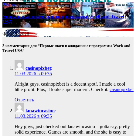
Разное
Уникальные возможности программы Work and Travel
USA
Фев 25, 2026
3 комментария для “Первые шаги и ожидания от программы Work and
Travel USA”
casinopixbet
:
11.03.2026 в 09:35
Alright guys, casinopixbet is a decent spot!. I made a cool
little profit. Plus, it looks super modern. Check it.
casinopixbet
Ответить
lanawincasino
:
11.03.2026 в 09:35
Hey guys, just checked out lanawincasino – gotta say, pretty
solid experience. Games are smooth, and the site is easy to