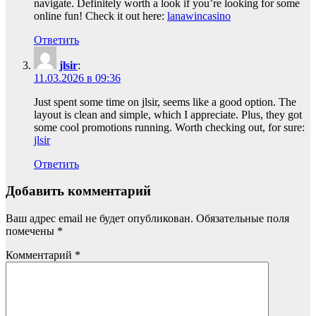
navigate. Definitely worth a look if you’re looking for some
online fun! Check it out here:
lanawincasino
Ответить
jlsir
:
11.03.2026 в 09:36
Just spent some time on jlsir, seems like a good option. The
layout is clean and simple, which I appreciate. Plus, they got
some cool promotions running. Worth checking out, for sure:
jlsir
Ответить
Добавить комментарий
Ваш адрес email не будет опубликован.
Обязательные поля
помечены
*
Комментарий
*