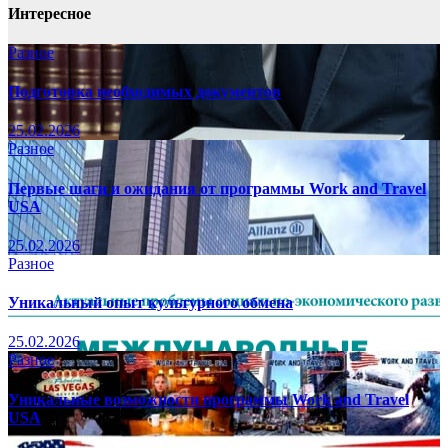
Интересное
Разное
Подготовка необходимых документов
25.02.2026
Разное
Первые шаги и ожидания от программы Work and Travel
USA
25.02.2026
Разное
Уникальный опыт культурного обмена
25.02.2026
Разное
Уникальные возможности программы Work and Travel
USA