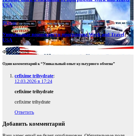
USA
Фев 25, 2026
Разное
Уникальные возможности программы Work and Travel
USA
Фев 25, 2026
Один комментарий к “Уникальный опыт культурного обмена”
cefixime trihydrate
:
12.03.2026 в 17:24
cefixime trihydrate
cefixime trihydrate
Ответить
Добавить комментарий
Ваш адрес email не будет опубликован.
Обязательные поля