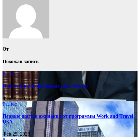
записям
От
Похожая запись
Разное
Подготовка необходимых документов
Фев 25, 2026
Разное
Первые шаги и ожидания от программы Work and Travel
USA
Фев 25, 2026
Разное