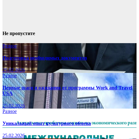
Не пропустите
Разное
Подготовка необходимых документов
25.02.2026
Разное
Первые шаги и ожидания от программы Work and Travel
USA
25.02.2026
Разное
Уникальный опыт культурного обмена
25.02.2026